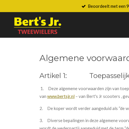
Beoordeelt met een 9
Ga
direct
naar
de
hoofdinhoud
Algemene voorwaar
Artikel 1:
Toepasselijk
1.
Deze algemene voorwaarden zijn van toepa
van
www.bertsjr.nl
– van Bert's Jr scooters , ge
2.
De koper wordt verder aangeduid als “de we
3.
Diverse bepalingen in deze algemene voorwa
wordt de wederpartij aangeduid met de term “d