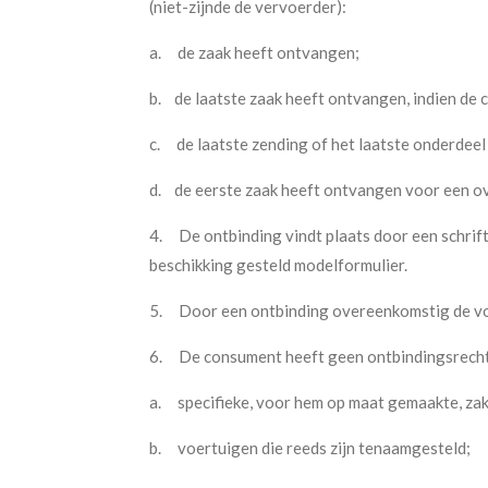
(niet-zijnde de vervoerder):
a.
de zaak heeft ontvangen;
b.
de laatste zaak heeft ontvangen, indien de 
c.
de laatste zending of het laatste onderdeel
d.
de eerste zaak heeft ontvangen voor een ov
4.
De ontbinding vindt plaats door een schrif
beschikking gesteld modelformulier.
5.
Door een ontbinding overeenkomstig de v
6.
De consument heeft geen ontbindingsrecht 
a.
specifieke, voor hem op maat gemaakte, zake
b. voertuigen die reeds zijn tenaamgesteld;