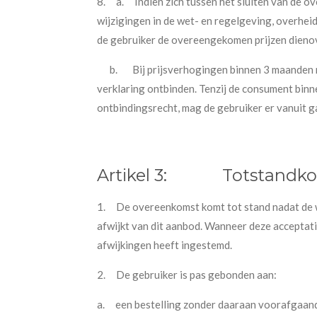
8.
a. Indien zich tussen het sluiten van de 
wijzigingen in de wet- en regelgeving, overhe
de gebruiker de overeengekomen prijzen dieno
b. Bij prijsverhogingen binnen 3 maanden na
verklaring ontbinden. Tenzij de consument binn
ontbindingsrecht, mag de gebruiker er vanuit 
Artikel 3:
Totstandk
1.
De overeenkomst komt tot stand nadat de w
afwijkt van dit aanbod. Wanneer deze acceptati
afwijkingen heeft ingestemd.
2.
De gebruiker is pas gebonden aan:
a.
een bestelling zonder daaraan voorafgaan