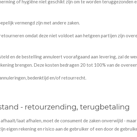
rming of hygiëne niet geschikt zijn om te worden teruggezonden en
epelijk vermengd zijn met andere zaken.
retourneren omdat deze niet voldoet aan hetgeen partijen zijn ove
eld en de bestelling annuleert voorafgaand aan levering, zal de wed
kening brengen. Deze kosten bedragen 20 tot 100% van de overeen
annuleringen, bedenktijd en/of retourrecht.
stand - retourzending, terugbetaling
f afhaalt/laat afhalen, moet de consument de zaken onverwijld - maar
zijn eigen rekening en risico aan de gebruiker of een door de gebru