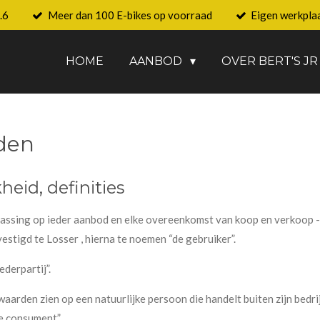
.6
Meer dan 100 E-bikes op voorraad
Eigen werkpla
HOME
AANBOD
OVER BERT'S JR
den
heid, definities
ssing op ieder aanbod en elke overeenkomst van koop en verkoop - a
vestigd te Losser , hierna te noemen “de gebruiker”.
derpartij”.
arden zien op een natuurlijke persoon die handelt buiten zijn bedrij
e consument”.