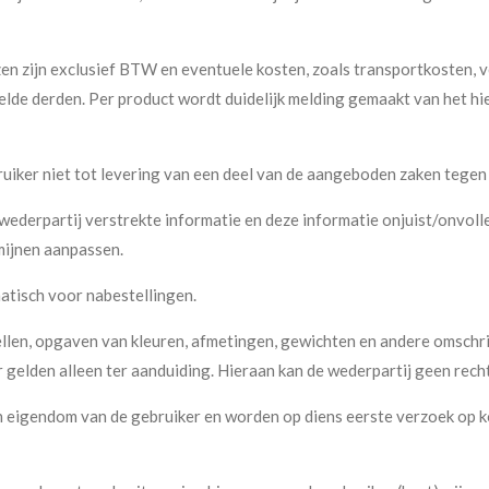
jzen zijn exclusief BTW en eventuele kosten, zoals transportkosten,
elde derden. Per product wordt duidelijk melding gemaakt van het 
iker niet tot levering van een deel van de aangeboden zaken tegen 
ederpartij verstrekte informatie en deze informatie onjuist/onvolled
mijnen aanpassen.
atisch voor nabestellingen.
len, opgaven van kleuren, afmetingen, gewichten en andere omschri
r gelden alleen ter aanduiding. Hieraan kan de wederpartij geen rech
n eigendom van de gebruiker en worden op diens eerste verzoek op k