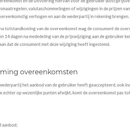
overeenkomst en de uitvoering hiervan voor de gebruiker (kost)pri
idsmaatregelen, valutaschommelingen of wijzigingen in de prijzen va
vereenkomstig verhogen en aan de wederpartij in rekening brengen.
 totstandkoming van de overeenkomst mag de consument de overeen
en 14 dagen na mededeling van de prijswijziging aan de gebruiker ke
gaan dat de consument met deze wijziging heeft ingestemd.
oming overeenkomsten
ederpartij het aanbod van de gebruiker heeft geaccepteerd, ook in
e echter op wezenlijke punten afwijkt, komt de overeenkomst pas tot 
d aanbod;