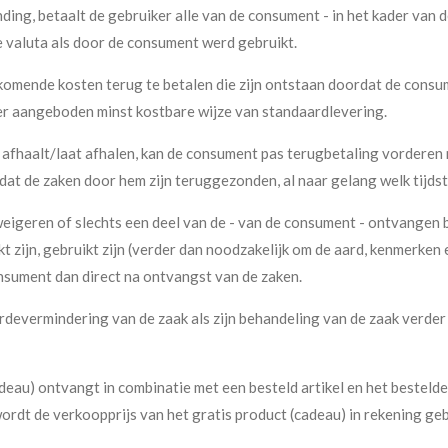
nding, betaalt de gebruiker alle van de consument - in het kader va
e valuta als door de consument werd gebruikt.
ijkomende kosten terug te betalen die zijn ontstaan doordat de consu
er aangeboden minst kostbare wijze van standaardlevering.
f afhaalt/laat afhalen, kan de consument pas terugbetaling vorderen
 de zaken door hem zijn teruggezonden, al naar gelang welk tijdstip
igeren of slechts een deel van de - van de consument - ontvangen be
t zijn, gebruikt zijn (verder dan noodzakelijk om de aard, kenmerken 
nsument dan direct na ontvangst van de zaken.
devermindering van de zaak als zijn behandeling van de zaak verder
eau) ontvangt in combinatie met een besteld artikel en het besteld
ordt de verkoopprijs van het gratis product (cadeau) in rekening ge