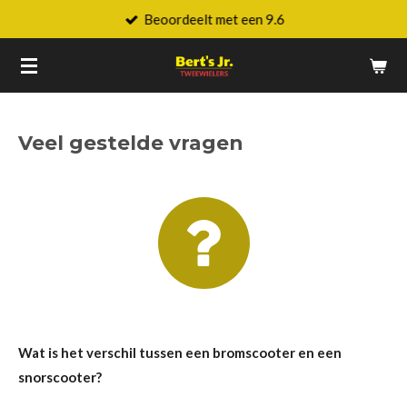
Beoordeelt met een 9.6
Ga
direct
naar
de
hoofdinhoud
Veel gestelde vragen
Wat is het verschil tussen een bromscooter en een
snorscooter?