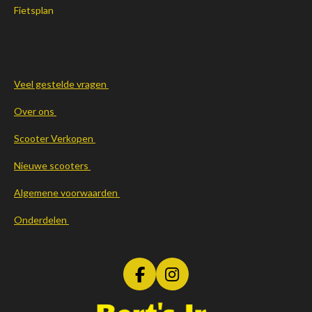
Fietsplan
Veel gestelde vragen
Over ons
Scooter Verkopen
Nieuwe scooters
Algemene voorwaarden
Onderdelen
F
I
a
n
c
s