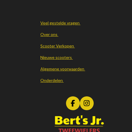
Veel gestelde vragen
Over ons
Scooter Verkopen
Nieuwe scooters
Algemene voorwaarden
Onderdelen
F
I
a
n
c
s
e
t
b
a