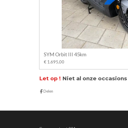
SYM Orbit III 45km
€ 1.695,00
Let op
!
N
iet al onze occasions
Delen