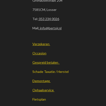
Gronausestraat 204
7581CM, Losser
Tel:
053 234 0026
Mail
: info@bertsjr.nl
Verzekeren
Occasion
Gespreid betalen
Schade Taxatie / Herstel
Demontage
Ophaalservice
Fietsplan