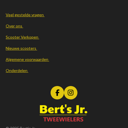
Veel gestelde vragen
Over ons
Scooter Verkopen
Nieuwe scooters
Algemene voorwaarden
Onderdelen
F
I
a
n
c
s
e
t
b
a
o
g