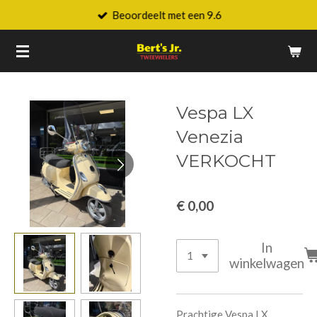
Beoordeelt met een 9.6
Ga
direct
naar
de
hoofdinhoud
Vespa LX
Venezia
VERKOCHT
€ 0,00
In
winkelwagen
Prachtige
Vespa LX