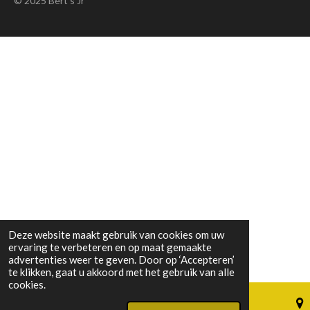
© 2025 Bert's Jr
o
r
k
a
m
Deze website maakt gebruik van cookies om uw
ervaring te verbeteren en op maat gemaakte
advertenties weer te geven. Door op ‘Accepteren’
te klikken, gaat u akkoord met het gebruik van alle
cookies.