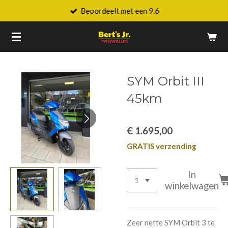
Beoordeelt met een 9.6
Ga
direct
naar
de
hoofdinhoud
SYM Orbit III
45km
€ 1.695,00
GRATIS verzending
In
winkelwagen
Zeer nette
SYM Orbit 3
te