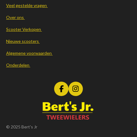
Veel gestelde vragen
Over ons
Scooter Verkopen
Nieuwe scooters
Algemene voorwaarden
Onderdelen
F
I
a
n
c
s
e
t
b
a
o
g
© 2025 Bert's Jr
o
r