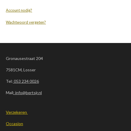
Account nodig?
Wachtwoord vergeten?
Gronausestraat 204
7581CM, Losser
Tel:
053 234 0026
Mail
: info@bertsjr.nl
Verzekeren
Occasion