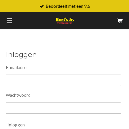
Beoordeelt met een 9.6
Ga
direct
naar
de
hoofdinhoud
Inloggen
E-mailadres
Wachtwoord
Inloggen