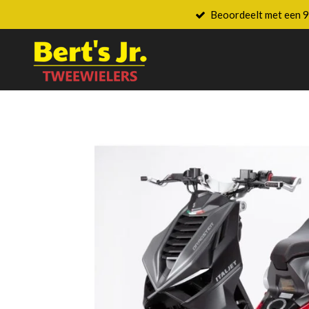
Beoordeelt met een 9
Ga
direct
naar
de
hoofdinhoud