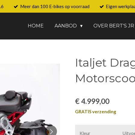
.6
Meer dan 100 E-bikes op voorraad
Eigen werkpla
HOME
AANBOD
OVER BERT'S JR
Italjet Dra
Motorscoo
€ 4.999,00
GRATIS verzending
Kleur
Uitvo