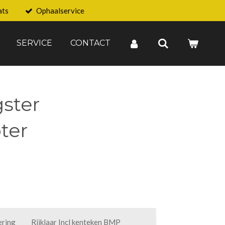
ats
Ophaalservice
SERVICE
CONTACT
gster
ter
ering
Rijklaar Incl kenteken BMP