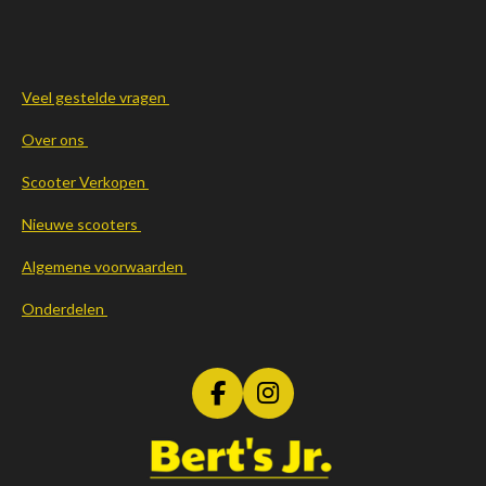
Veel gestelde vragen
Over ons
Scooter Verkopen
Nieuwe scooters
Algemene voorwaarden
Onderdelen
F
I
a
n
c
s
e
t