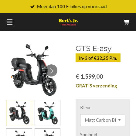
Meer dan 100 E-bikes op voorraad
Ga
direct
naar
de
hoofdinhoud
GTS E-asy
In-3 of €32,25 P.m.
€ 1.599,00
GRATIS verzending
Kleur
Snelheid