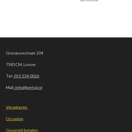
Gronausestraat 204
7581CM, Losser
Tel:
053 234 0026
Mail
: info@bertsjr.nl
Verzekeren
Occasion
Gespreid betalen