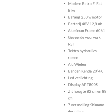
Modern Retro E-Fat
Bike
Bafang 250 w motor
Batterij 48V 12,8 Ah
Aluminum Frame 6061
Geveerde voorvork
RST
Tektro hydraulics
remen
Alu Wielen
Banden Kenda 20”4.0
Led verlichting
Display APT800S
Zit hoogte 82 cm en 88
cm
7 versnelling Shimano
derailleur