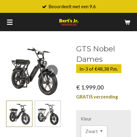
Beoordeelt met een 9.6
Ga
direct
naar
de
hoofdinhoud
GTS Nobel
Dames
In-3 of €48,38 P.m.
€ 1.999,00
GRATIS verzending
Kleur