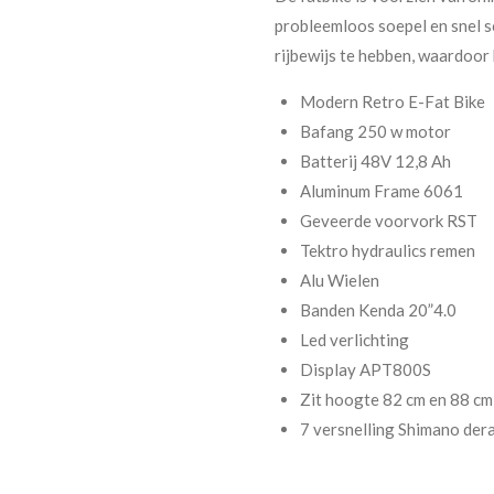
probleemloos soepel en snel s
rijbewijs te hebben, waardoor 
Modern Retro E-Fat Bike
Bafang 250 w motor
Batterij 48V 12,8 Ah
Aluminum Frame 6061
Geveerde voorvork RST
Tektro hydraulics remen
Alu Wielen
Banden Kenda 20”4.0
Led verlichting
Display APT800S
Zit hoogte 82 cm en 88 cm
7 versnelling Shimano dera