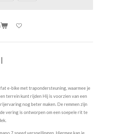
n
l
fat e-bike met trapondersteuning, waarmee je
en terrein kunt rijden Hij is voorzien van een
e rijervaring nog beter maken. De remmen zijn
l de vering is ontworpen om een soepele rit te
dek.
imano 7 speed versnellingen. Hiermee kan je