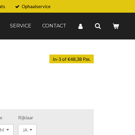
ats
Ophaalservice
SERVICE
CONTACT
In-3 of €48,38 P.m.
e
Rijklaar