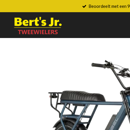
Beoordeelt met een 9
Ga
direct
naar
de
hoofdinhoud