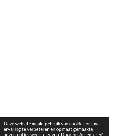
m
Deze website maakt gebruik van cookies om uw
ervaring te verbeteren en op maat gemaakte
advertenties weer te geven. Door op ‘Accepteren’