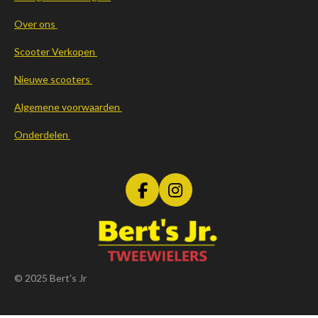
Over ons
Scooter Verkopen
Nieuwe scooters
Algemene voorwaarden
Onderdelen
F
I
a
n
c
s
e
t
b
a
o
g
© 2025 Bert's Jr
o
r
k
a