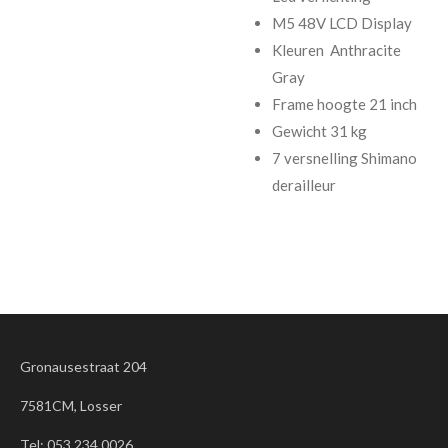
M5 48V LCD Display
Kleuren Anthracite
Gray
Frame hoogte 21 inch
Gewicht 31 kg
7 versnelling Shimano
derailleur
Gronausestraat 204
7581CM, Losser
Tel:
053 234 0026