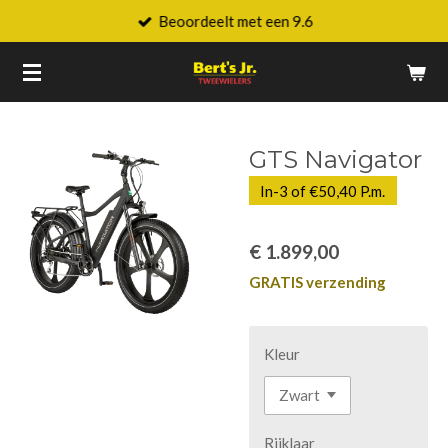
Beoordeelt met een 9.6
Ga
direct
naar
de
hoofdinhoud
GTS Navigator
In-3 of €50,40 P.m.
€ 1.899,00
GRATIS verzending
Kleur
Rijklaar