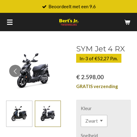
Beoordeelt met een 9.6
Ga
direct
naar
de
hoofdinhoud
SYM Jet 4 RX
In-3 of €52,27 P.m.
€ 2.598,00
GRATIS verzending
Kleur
Snelheid