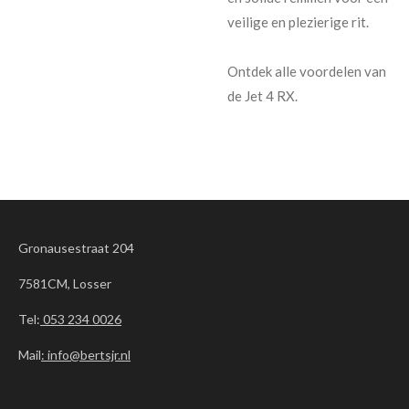
veilige en plezierige rit.
Ontdek alle voordelen van
de Jet 4 RX.
Gronausestraat 204
7581CM, Losser
Tel:
053 234 0026
Mail
: info@bertsjr.nl