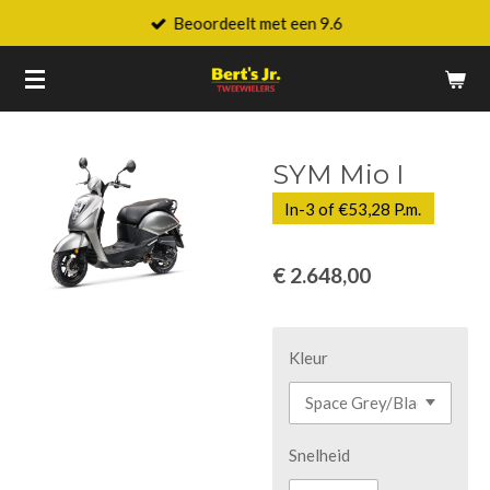
Beoordeelt met een 9.6
Ga
direct
naar
de
hoofdinhoud
SYM Mio I
In-3 of €53,28 P.m.
€ 2.648,00
Kleur
Snelheid