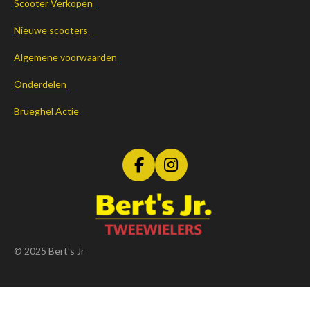
Scooter Verkopen
Nieuwe scooters
Algemene voorwaarden
Onderdelen
Brueghel Actie
F
I
a
n
c
s
e
t
b
a
o
g
© 2025 Bert's Jr
o
r
k
a
m