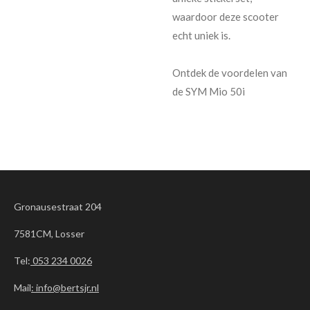
waardoor deze scooter
echt uniek is.
Ontdek de voordelen van
de SYM Mio 50i
Gronausestraat 204
7581CM, Losser
Tel:
053 234 0026
Mail
: info@bertsjr.nl