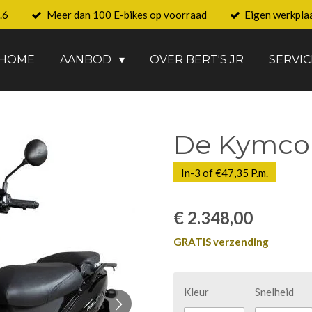
.6
Meer dan 100 E-bikes op voorraad
Eigen werkpla
HOME
AANBOD
OVER BERT'S JR
SERVIC
De Kymco A
In-3 of €47,35 P.m.
€ 2.348,00
GRATIS verzending
Kleur
Snelheid