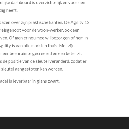
lijke dashboard is overzichtelijk en voorzien
dig heeft.
rbazen over zijn praktische kanten. De Agility 12
e reisgenoot voor de woon-werker, ook een
jven. Of men er nou mee wil bezorgen of hem in
gility is van alle markten thuis. Met zijn
meer beenruimte gecreëerd en een beter zit
 de positie van de sleutel veranderd, zodat er
e sleutel aangestoten kan worden.
del is leverbaar in glans zwart.