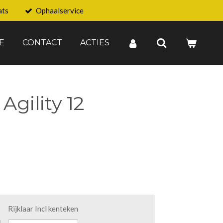
ats
Ophaalservice
E
CONTACT
ACTIES
gility 12
Rijklaar Incl kenteken