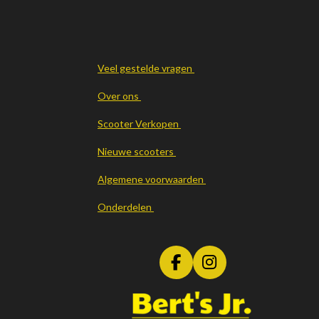
Veel gestelde vragen
Over ons
Scooter Verkopen
Nieuwe scooters
Algemene voorwaarden
Onderdelen
F
I
a
n
c
s
e
t