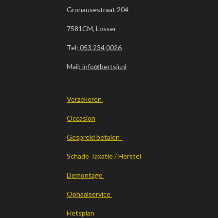
Gronausestraat 204
7581CM, Losser
Tel:
053 234 0026
Mail
: info@bertsjr.nl
Verzekeren
Occasion
Gespreid betalen
Schade Taxatie / Herstel
Demontage
Ophaalservice
Fietsplan