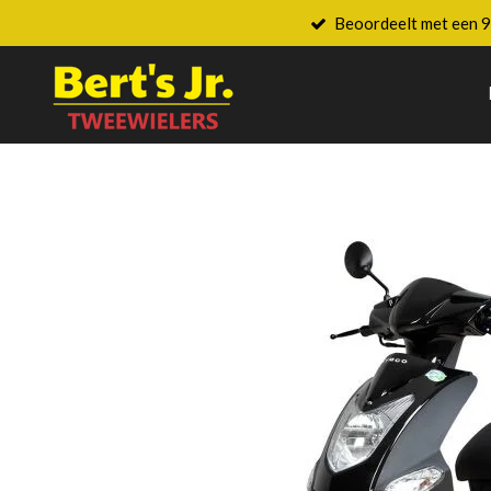
Beoordeelt met een 9
Ga
direct
naar
de
hoofdinhoud