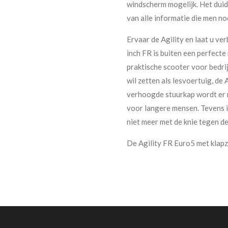
windscherm mogelijk. Het duide
van alle informatie die men no
Ervaar de Agility en laat u ve
inch FR is buiten een perfect
praktische scooter voor bedri
wil zetten als lesvoertuig, de A
verhoogde stuurkap wordt er 
voor langere mensen. Tevens is
niet meer met de knie tegen d
De Agility FR Euro5 met klapza