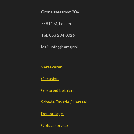
Gronausestraat 204
7581CM, Losser
Tel:
053 234 0026
Mail
: info@bertsjr.nl
Verzekeren
Occasion
Gespreid betalen
Schade Taxatie / Herstel
Demontage
Ophaalservice