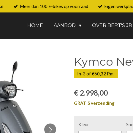
.6
Meer dan 100 E-bikes op voorraad
Eigen werkpla
HOME
AANBOD
OVER BERT'S JR
Kymco New
In-3 of €60,32 P.m.
€ 2.998,00
GRATIS verzending
Kleur
Sne