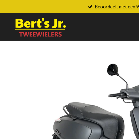
Beoordeelt met een 9
Ga
direct
naar
de
hoofdinhoud