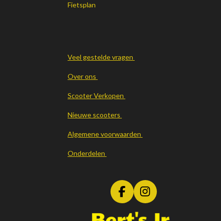
Fietsplan
Veel gestelde vragen
Over ons
Scooter Verkopen
Nieuwe scooters
Algemene voorwaarden
Onderdelen
F
I
a
n
c
s