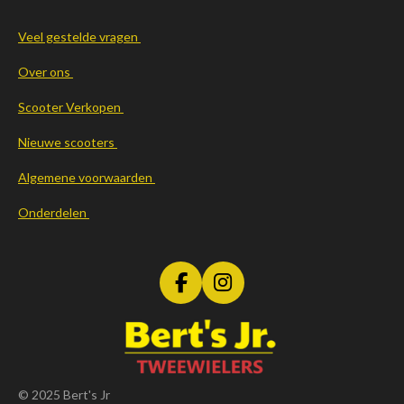
Veel gestelde vragen
Over ons
Scooter Verkopen
Nieuwe scooters
Algemene voorwaarden
Onderdelen
F
I
a
n
c
s
e
t
b
a
o
g
© 2025 Bert's Jr