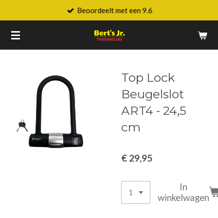
Beoordeelt met een 9.6
Ga
direct
naar
de
hoofdinhoud
Top Lock
Beugelslot
ART4 - 24,5
cm
€ 29,95
In
winkelwagen