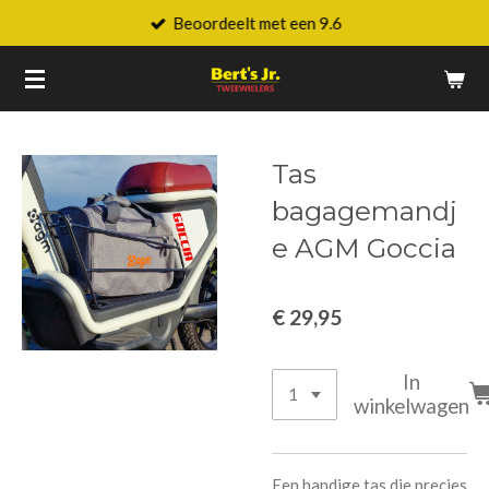
Beoordeelt met een 9.6
Ga
direct
naar
de
hoofdinhoud
Tas
bagagemandj
e AGM Goccia
€ 29,95
In
winkelwagen
Een handige tas die precies