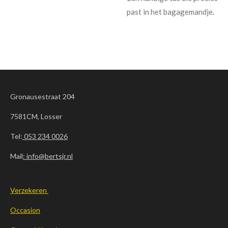
past in het bagagemandje.
Gronausestraat 204
7581CM, Losser
Tel:
053 234 0026
Mail
: info@bertsjr.nl
Verzekeren
Occasion