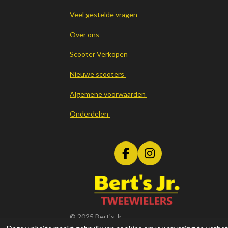
Veel gestelde vragen
Over ons
Scooter Verkopen
Nieuwe scooters
Algemene voorwaarden
Onderdelen
F
I
a
n
c
s
e
t
b
a
o
g
© 2025 Bert's Jr
o
r