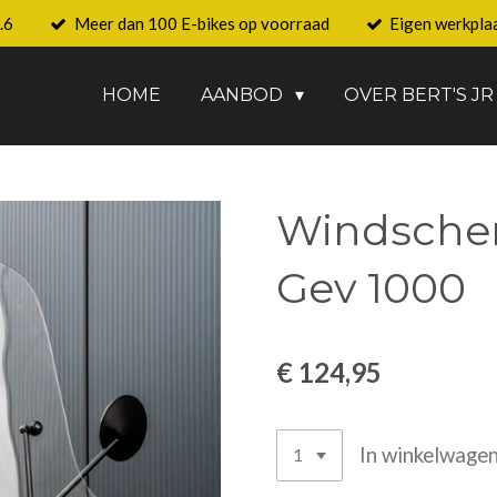
.6
Meer dan 100 E-bikes op voorraad
Eigen werkpla
HOME
AANBOD
OVER BERT'S JR
Windsche
Gev 1000
€ 124,95
In winkelwage