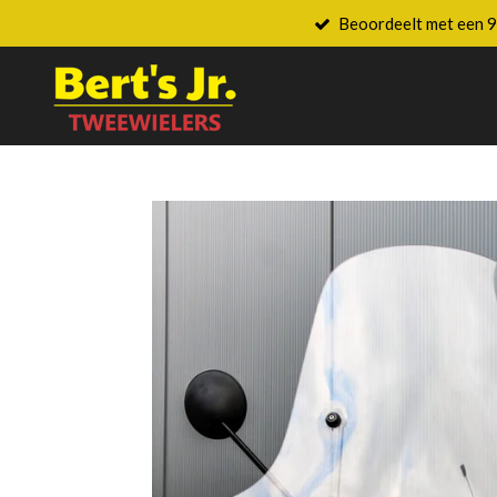
Beoordeelt met een 9
Ga
direct
naar
de
hoofdinhoud