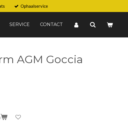
ats
Ophaalservice
SERVICE
CONTACT
rm AGM Goccia
n