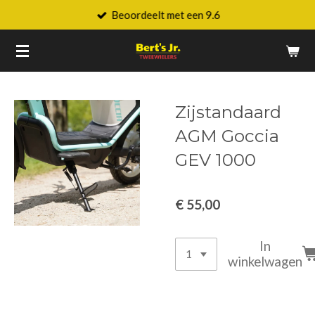
Beoordeelt met een 9.6
Ga
direct
naar
de
hoofdinhoud
Zijstandaard
AGM Goccia
GEV 1000
€ 55,00
In
winkelwagen