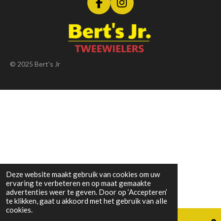
F
I
a
n
c
s
e
t
b
a
o
g
© 2025 Bert's Jr
o
r
k
a
m
Deze website maakt gebruik van cookies om uw
ervaring te verbeteren en op maat gemaakte
advertenties weer te geven. Door op ‘Accepteren’
te klikken, gaat u akkoord met het gebruik van alle
cookies.