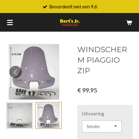
Beoordeelt met een 9.6
Ga
direct
naar
de
hoofdinhoud
WINDSCHER
M PIAGGIO
ZIP
€ 99,95
Uitvoering