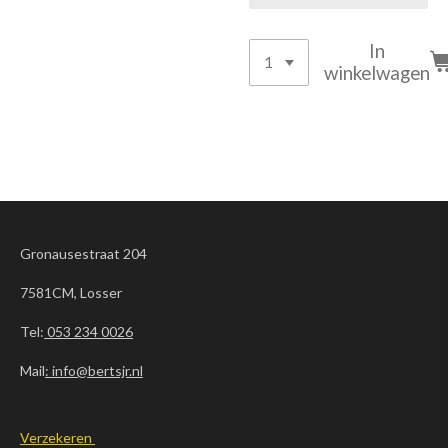
In
winkelwagen
Gronausestraat 204
7581CM, Losser
Tel:
053 234 0026
Mail
: info@bertsjr.nl
Verzekeren