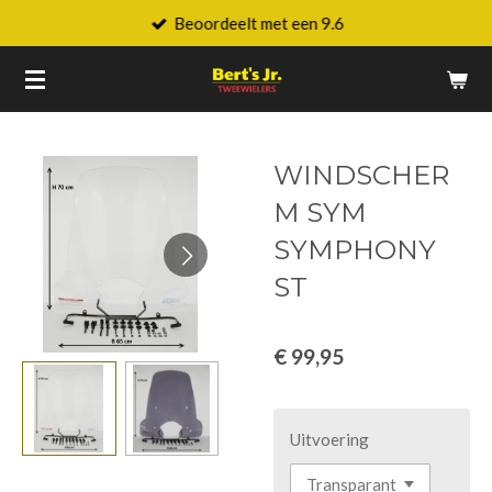
Beoordeelt met een 9.6
Ga
direct
naar
de
hoofdinhoud
WINDSCHER
M SYM
SYMPHONY
ST
€ 99,95
Uitvoering