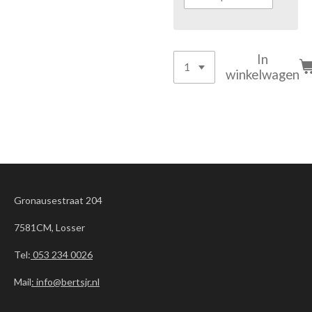
In
winkelwagen
Gronausestraat 204
7581CM, Losser
Tel:
053 234 0026
Mail
: info@bertsjr.nl