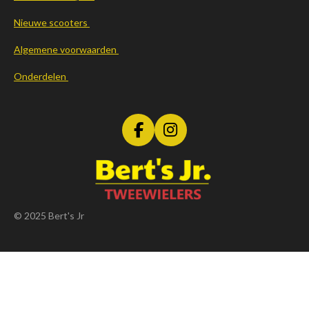
Nieuwe scooters
Algemene voorwaarden
Onderdelen
F
I
a
n
c
s
e
t
b
a
o
g
© 2025 Bert's Jr
o
r
k
a
m