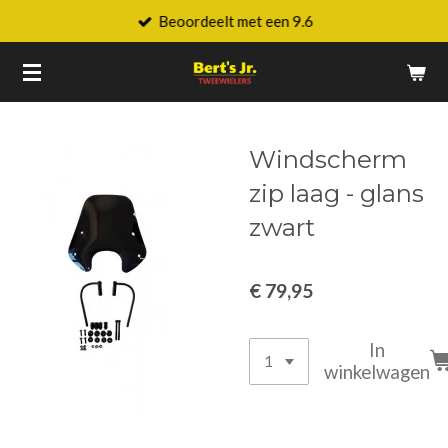
Beoordeelt met een 9.6
Ga
direct
naar
de
hoofdinhoud
Windscherm
zip laag - glans
zwart
€ 79,95
In
winkelwagen