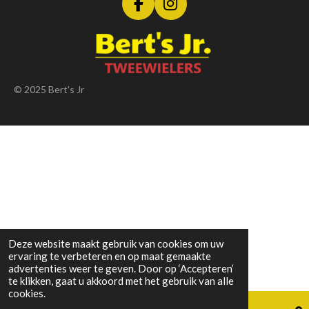
F
I
a
n
c
s
e
t
b
a
o
g
© 2025 Bert's Jr
o
r
k
a
m
Deze website maakt gebruik van cookies om uw
ervaring te verbeteren en op maat gemaakte
advertenties weer te geven. Door op ‘Accepteren’
te klikken, gaat u akkoord met het gebruik van alle
cookies.