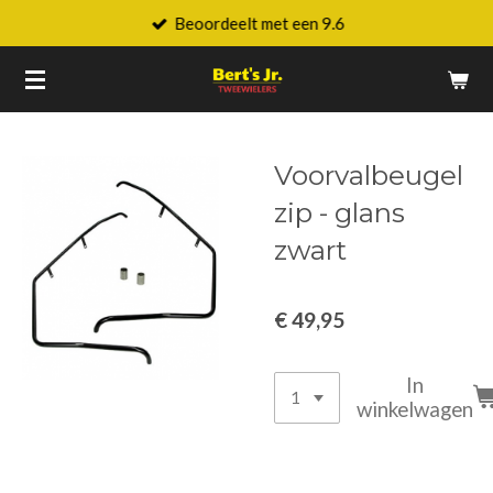
Beoordeelt met een 9.6
Ga
direct
naar
de
hoofdinhoud
Voorvalbeugel
zip - glans
zwart
€ 49,95
In
winkelwagen