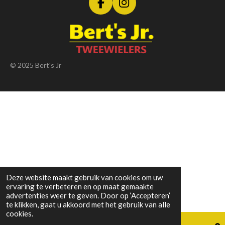
F
I
a
n
c
s
e
t
b
a
o
g
© 2025 Bert's Jr
o
r
k
a
m
Deze website maakt gebruik van cookies om uw
ervaring te verbeteren en op maat gemaakte
advertenties weer te geven. Door op ‘Accepteren’
te klikken, gaat u akkoord met het gebruik van alle
cookies.