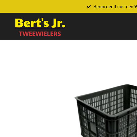
Beoordeelt met een 9
Ga
direct
naar
de
hoofdinhoud