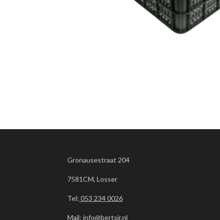
Gronausestraat 204
7581CM, Losser
Tel:
053 234 0026
Mail
: info@bertsjr.nl