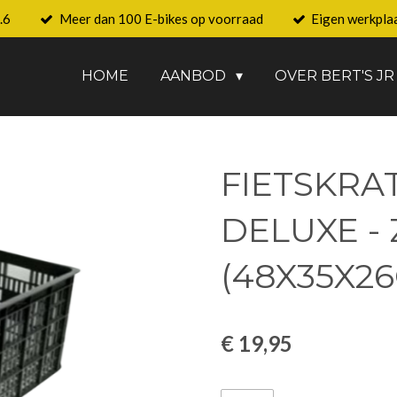
.6
Meer dan 100 E-bikes op voorraad
Eigen werkpla
HOME
AANBOD
OVER BERT'S JR
FIETSKRA
DELUXE -
(48X35X2
€ 19,95