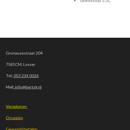
Tankinhoud 5,5L
Gronausestraat 204
7581CM, Losser
Tel:
053 234 0026
Mail
: info@bertsjr.nl
Verzekeren
Occasion
Gespreid betalen