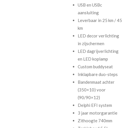
USB en USBc
aansluiting
Leverbaar in 25 km / 45
km
LED decor verlichting
in zijschermen
LED dagrijverlichting
en LED koplamp
Custom buddyseat
Inklapbare duo-steps
Bandenmaat achter
(350×10) voor
(90/90×12)
Delphi EFI system
3 jaar motorgarantie
Zithoogte 740mm