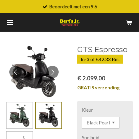
Beoordeelt met een 9.6
Ga
direct
naar
de
hoofdinhoud
GTS Espresso
In-3 of €42.33 P.m.
€ 2.099,00
GRATIS verzending
Kleur
Snelheid