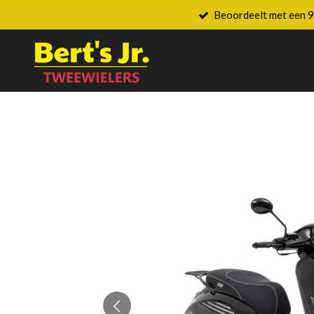
Beoordeelt met een 9
Ga
direct
naar
de
hoofdinhoud