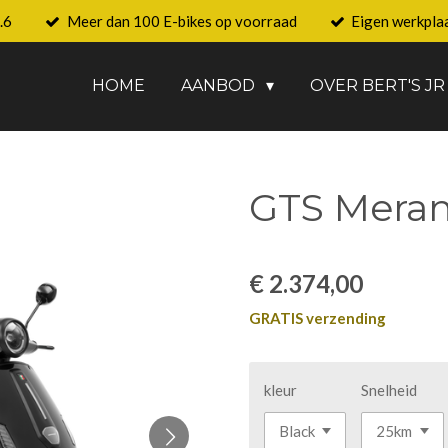
.6
Meer dan 100 E-bikes op voorraad
Eigen werkpla
HOME
AANBOD
OVER BERT'S JR
GTS Mera
€ 2.374,00
GRATIS verzending
kleur
Snelheid