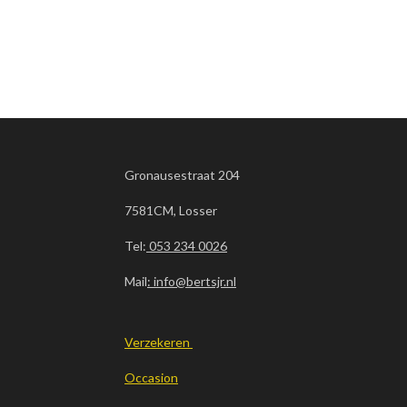
Gronausestraat 204
7581CM, Losser
Tel:
053 234 0026
Mail
: info@bertsjr.nl
Verzekeren
Occasion