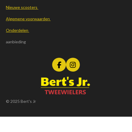
Nieuwe scooters
Algemene voorwaarden
Onderdelen
aanbieding
F
I
a
n
c
s
e
t
b
a
o
g
© 2025 Bert's Jr
o
r
k
a
m