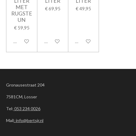
LITER
LITER
LITER
MET
€ 69,95
€ 49,95
RUGSTE
UN
€ 59,95
In winkelwagen
In winkelwagen
In winkelwagen
Gronausestraat 204
7581CM, Losser
Tel:
053 234 0026
Mail
: info@bertsjr.nl