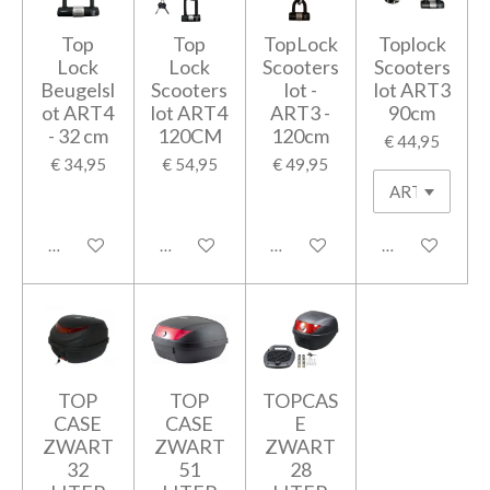
Top
Top
TopLock
Toplock
Lock
Lock
Scooters
Scooters
Beugelsl
Scooters
lot -
lot ART3
ot ART4
lot ART4
ART3 -
90cm
- 32 cm
120CM
120cm
€ 44,95
€ 34,95
€ 54,95
€ 49,95
In winkelwagen
In winkelwagen
In winkelwagen
In winkelwage
TOP
TOP
TOPCAS
CASE
CASE
E
ZWART
ZWART
ZWART
32
51
28