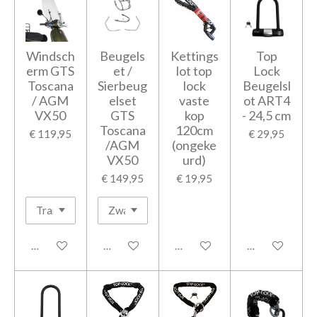
Windsch
Beugels
Kettings
Top
erm GTS
et /
lot top
Lock
Toscana
Sierbeug
lock
Beugelsl
/ AGM
elset
vaste
ot ART4
VX50
GTS
kop
- 24,5 cm
Toscana
120cm
€ 119,95
€ 29,95
/AGM
(ongeke
VX50
urd)
€ 149,95
€ 19,95
In winkelwagen
In winkelwagen
In winkelwagen
In winkelwage