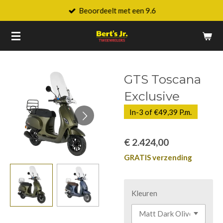
Beoordeelt met een 9.6
Ga
direct
naar
de
hoofdinhoud
GTS Toscana
Exclusive
In-3 of €49,39 P.m.
€ 2.424,00
GRATIS verzending
Kleuren