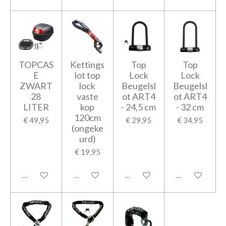
TOPCAS
Kettings
Top
Top
E
lot top
Lock
Lock
ZWART
lock
Beugelsl
Beugelsl
28
vaste
ot ART4
ot ART4
LITER
kop
- 24,5 cm
- 32 cm
120cm
€ 49,95
€ 29,95
€ 34,95
(ongeke
urd)
€ 19,95
In winkelwagen
In winkelwagen
In winkelwagen
In winkelwage