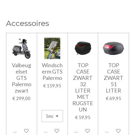
Accessoires
Valbeug
Windsch
TOP
TOP
elset
erm GTS
CASE
CASE
GTS
Palermo
ZWART
ZWART
Palermo
32
51
€ 159,95
zwart
LITER
LITER
MET
€ 299,00
€ 69,95
RUGSTE
UN
€ 59,95
In winkelwagen
In winkelwagen
In winkelwagen
In winkelwage