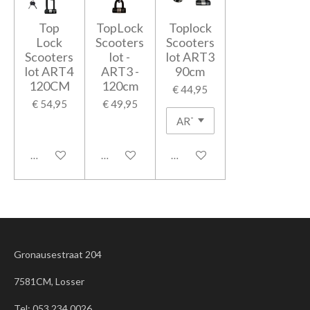
Top
TopLock
Toplock
Lock
Scooters
Scooters
Scooters
lot -
lot ART3
lot ART4
ART3 -
90cm
120CM
120cm
€ 44,95
€ 54,95
€ 49,95
In winkelwagen
In winkelwagen
In winkelwagen
Gronausestraat 204
7581CM, Losser
Tel:
053 234 0026