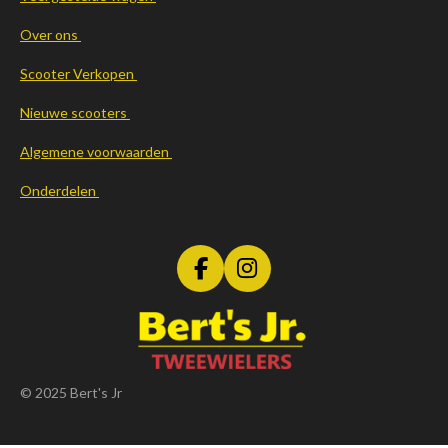
Over ons
Scooter Verkopen
Nieuwe scooters
Algemene voorwaarden
Onderdelen
F
I
a
n
c
s
e
t
b
a
o
g
© 2025 Bert's Jr
o
r
k
a