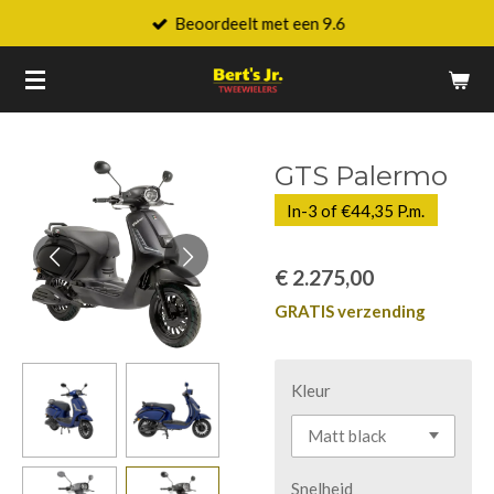
Beoordeelt met een 9.6
Ga
direct
naar
de
hoofdinhoud
GTS Palermo
In-3 of €44,35 P.m.
€ 2.275,00
GRATIS verzending
Kleur
Snelheid